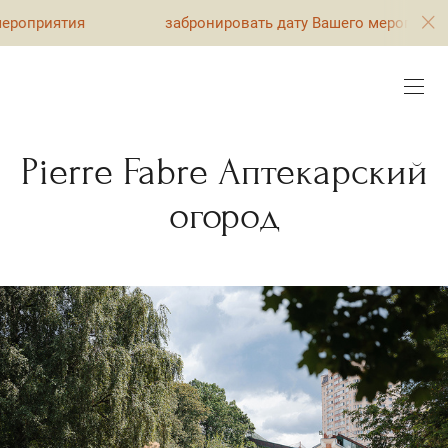
забронировать дату Вашего мероприятия
забро
Pierre Fabre Аптекарский
огород